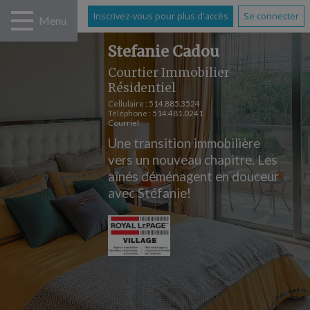
Inscrivez-vous pour plus d'accès
Se connecter
Menu
Stefanie Cadou
Courtier Immobilier
Résidentiel
Cellulaire :
514.885.3524
Téléphone :
514.481.0241
Courriel
Une transition immobilière
vers un nouveau chapitre. Les
aînés déménagent en douceur
avec Stéfanie!