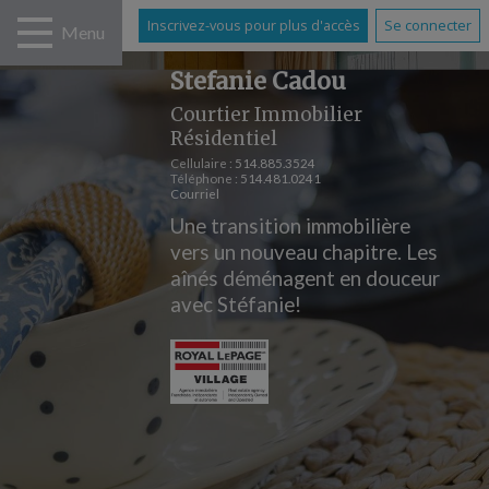
Inscrivez-vous pour plus d'accès
Se connecter
Menu
Stefanie Cadou
Courtier Immobilier
Résidentiel
Cellulaire :
514.885.3524
Téléphone :
514.481.0241
Courriel
Une transition immobilière
vers un nouveau chapitre. Les
aînés déménagent en douceur
avec Stéfanie!